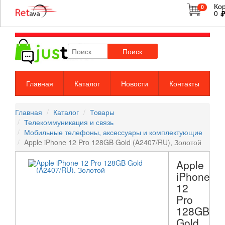
Ко
0
0
Поиск
Главная
Каталог
Новости
Контакты
Главная
Каталог
Товары
Телекоммуникация и связь
Мобильные телефоны, аксессуары и комплектующие
Apple iPhone 12 Pro 128GB Gold (A2407/RU), Золотой
Apple
iPhone
12
Pro
128GB
Gold